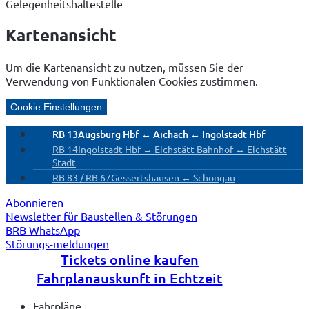
Gelegenheitshaltestelle
Kartenansicht
Um die Kartenansicht zu nutzen, müssen Sie der
Verwendung von Funktionalen Cookies zustimmen.
Cookie Einstellungen
RB 13
Augsburg Hbf ↔ Aichach ↔ Ingolstadt Hbf
RB 14
Ingolstadt Hbf ↔ Eichstätt Bahnhof ↔ Eichstätt
Stadt
RB 83 / RB 67
Gessertshausen ↔ Schongau
Abonnieren
Newsletter für Baustellen & Störungen
BRB WhatsApp
Störungs-meldungen
Tickets online kaufen
Fahrplanauskunft in Echtzeit
Fahrpläne