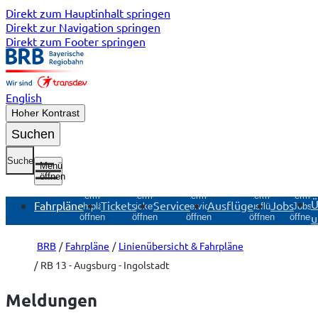
Direkt zum Hauptinhalt springen
Direkt zur Navigation springen
Direkt zum Footer springen
English
Hoher Kontrast
Suchen
Suche
Menü
öffnen
Untermenü
Untermenü
Untermenü
Untermenü
Unterme
Ü
Fahrpläne
Tickets
Service
Ausflüge
Jobs
Fahrpläne
Tickets
Service
Ausflüge
Jobs
u
öffnen
öffnen
öffnen
öffnen
öffnen
BRB
Fahrpläne
Linienübersicht & Fahrpläne
RB 13 - Augsburg - Ingolstadt
Meldungen