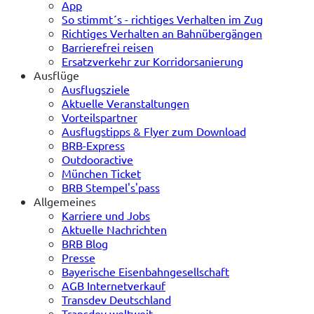
App
So stimmt´s - richtiges Verhalten im Zug
Richtiges Verhalten an Bahnübergängen
Barrierefrei reisen
Ersatzverkehr zur Korridorsanierung
Ausflüge
Ausflugsziele
Aktuelle Veranstaltungen
Vorteilspartner
Ausflugstipps & Flyer zum Download
BRB-Express
Outdooractive
München Ticket
BRB Stempel's'pass
Allgemeines
Karriere und Jobs
Aktuelle Nachrichten
BRB Blog
Presse
Bayerische Eisenbahngesellschaft
AGB Internetverkauf
Transdev Deutschland
Transdev weltweit