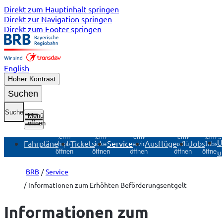
Direkt zum Hauptinhalt springen
Direkt zur Navigation springen
Direkt zum Footer springen
English
Hoher Kontrast
Suchen
Suche
Menü
öffnen
Untermenü
Untermenü
Untermenü
Untermenü
Unterme
Ü
Fahrpläne
Tickets
Service
Ausflüge
Jobs
Fahrpläne
Tickets
Service
Ausflüge
Jobs
u
öffnen
öffnen
öffnen
öffnen
öffnen
BRB
Service
Informationen zum Erhöhten Beförderungsentgelt
Informationen zum