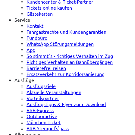
Kundencenter & Ticket-Partner
Tickets online kaufen
Gästekarten
Service
Kontakt
Fahrgastrechte und Kundengarantien
Fundbüro
WhatsApp Störungsmeldungen
App
So stimmt´s - richtiges Verhalten im Zug
Richtiges Verhalten an Bahnübergängen
Barrierefrei reisen
Ersatzverkehr zur Korridorsanierung
Ausflüge
Ausflugsziele
Aktuelle Veranstaltungen
Vorteilspartner
Ausflugstipps & Flyer zum Download
BRB-Express
Outdooractive
München Ticket
BRB Stempel's'pass
Allgemeines