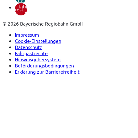
Tab)
in
pinterest
neuem
Tab)
© 2026 Bayerische Regiobahn GmbH
Impressum
Cookie-Einstellungen
Datenschutz
Fahrgastrechte
Hinweisgebersystem
Beförderungsbedingungen
Erklärung zur Barrierefreiheit