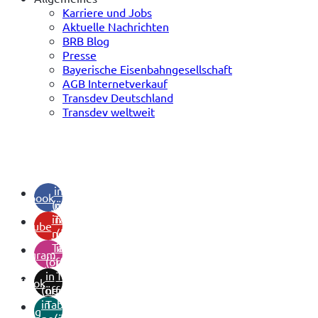
Karriere und Jobs
Aktuelle Nachrichten
BRB Blog
Presse
Bayerische Eisenbahngesellschaft
AGB Internetverkauf
Transdev Deutschland
Transdev weltweit
(öffnet
in
facebook
(öffnet
neuem
in
Tab)
youtube
neuem
(öffnet
Tab)
in
instagram
(öffnet
neuem
in
Tab)
tiktok
(öffnet
neuem
in
Tab)
xing
neuem
(öffnet