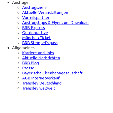
Ausflüge
Ausflugsziele
Aktuelle Veranstaltungen
Vorteilspartner
Ausflugstipps & Flyer zum Download
BRB-Express
Outdooractive
München Ticket
BRB Stempel's'pass
Allgemeines
Karriere und Jobs
Aktuelle Nachrichten
BRB Blog
Presse
Bayerische Eisenbahngesellschaft
AGB Internetverkauf
Transdev Deutschland
Transdev weltweit
(öffnet