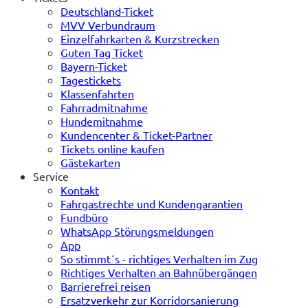
Deutschland-Ticket
MVV Verbundraum
Einzelfahrkarten & Kurzstrecken
Guten Tag Ticket
Bayern-Ticket
Tagestickets
Klassenfahrten
Fahrradmitnahme
Hundemitnahme
Kundencenter & Ticket-Partner
Tickets online kaufen
Gästekarten
Service
Kontakt
Fahrgastrechte und Kundengarantien
Fundbüro
WhatsApp Störungsmeldungen
App
So stimmt´s - richtiges Verhalten im Zug
Richtiges Verhalten an Bahnübergängen
Barrierefrei reisen
Ersatzverkehr zur Korridorsanierung