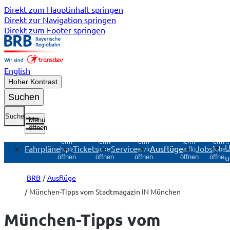
Direkt zum Hauptinhalt springen
Direkt zur Navigation springen
Direkt zum Footer springen
English
Hoher Kontrast
Suchen
Suche
Menü
öffnen
Untermenü
Untermenü
Untermenü
Untermenü
Unterme
Ü
Fahrpläne
Tickets
Service
Ausflüge
Jobs
Fahrpläne
Tickets
Service
Ausflüge
Jobs
u
öffnen
öffnen
öffnen
öffnen
öffnen
BRB
Ausflüge
München-Tipps vom Stadtmagazin IN München
München-Tipps vom