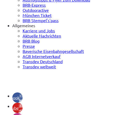
BRB-Express
Outdooractive
München Ticket
BRB Stempel's'pass
Allgemeines
Karriere und Jobs
Aktuelle Nachrichten
BRB Blog
Presse
Bayerische Eisenbahngesellschaft
AGB Internetverkauf
Transdev Deutschland
Transdev weltweit
(öffnet
in
facebook
(öffnet
neuem
in
Tab)
youtube
neuem
(öffnet