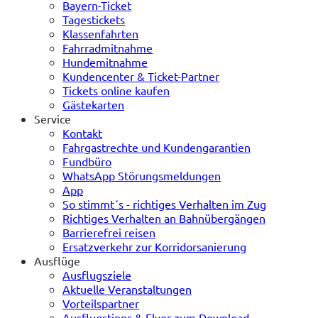
Bayern-Ticket
Tagestickets
Klassenfahrten
Fahrradmitnahme
Hundemitnahme
Kundencenter & Ticket-Partner
Tickets online kaufen
Gästekarten
Service
Kontakt
Fahrgastrechte und Kundengarantien
Fundbüro
WhatsApp Störungsmeldungen
App
So stimmt´s - richtiges Verhalten im Zug
Richtiges Verhalten an Bahnübergängen
Barrierefrei reisen
Ersatzverkehr zur Korridorsanierung
Ausflüge
Ausflugsziele
Aktuelle Veranstaltungen
Vorteilspartner
Ausflugstipps & Flyer zum Download