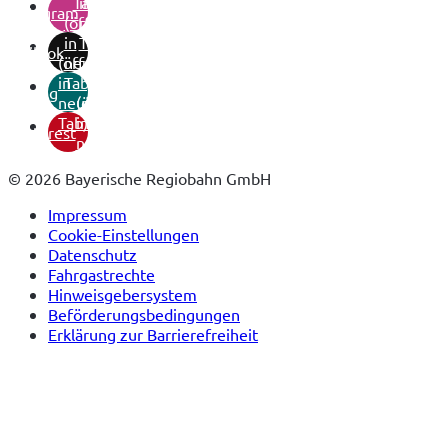
Tab)
in
instagram
(öffnet
neuem
in
Tab)
tiktok
(öffnet
neuem
in
Tab)
xing
neuem
(öffnet
Tab)
in
pinterest
neuem
Tab)
© 2026 Bayerische Regiobahn GmbH
Impressum
Cookie-Einstellungen
Datenschutz
Fahrgastrechte
Hinweisgebersystem
Beförderungsbedingungen
Erklärung zur Barrierefreiheit