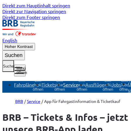
Direkt zum Hauptinhalt springen
Direkt zur Navigation springen
Direkt zum Footer springen
English
Hoher Kontrast
Suchen
Suche
Menü
öffnen
Untermenü
Untermenü
Untermenü
Untermenü
Unterme
Ü
Fahrpläne
Tickets
Service
Ausflüge
Jobs
Fahrpläne
Tickets
Service
Ausflüge
Jobs
u
öffnen
öffnen
öffnen
öffnen
öffnen
BRB
Service
App für Fahrgastinformation & Ticketkauf
BRB – Tickets & Infos – jetzt
unsere BRB-App laden