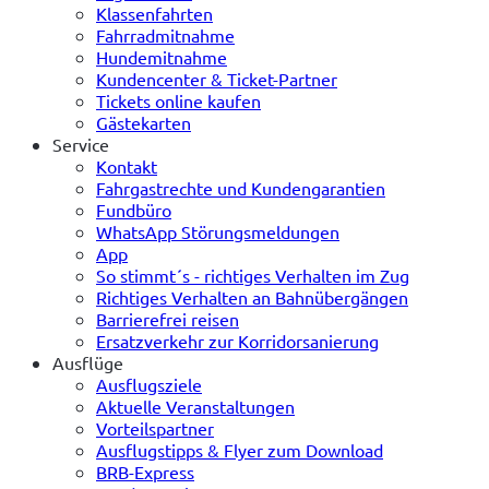
Klassenfahrten
Fahrradmitnahme
Hundemitnahme
Kundencenter & Ticket-Partner
Tickets online kaufen
Gästekarten
Service
Kontakt
Fahrgastrechte und Kundengarantien
Fundbüro
WhatsApp Störungsmeldungen
App
So stimmt´s - richtiges Verhalten im Zug
Richtiges Verhalten an Bahnübergängen
Barrierefrei reisen
Ersatzverkehr zur Korridorsanierung
Ausflüge
Ausflugsziele
Aktuelle Veranstaltungen
Vorteilspartner
Ausflugstipps & Flyer zum Download
BRB-Express