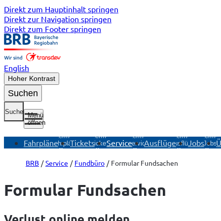
Direkt zum Hauptinhalt springen
Direkt zur Navigation springen
Direkt zum Footer springen
English
Hoher Kontrast
Suchen
Suche
Menü
öffnen
Untermenü
Untermenü
Untermenü
Untermenü
Unterme
Fahrpläne
Tickets
Service
Ausflüge
Jobs
Ü
Fahrpläne
Tickets
Service
Ausflüge
Jobs
öffnen
öffnen
öffnen
öffnen
öffnen
BRB
Service
Fundbüro
Formular Fundsachen
Formular Fundsachen
Verlust online melden