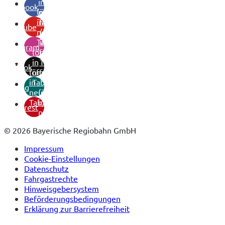
in
facebook
(öffnet
neuem
in
Tab)
youtube
neuem
(öffnet
Tab)
in
instagram
(öffnet
neuem
in
Tab)
tiktok
(öffnet
neuem
in
Tab)
xing
neuem
(öffnet
Tab)
in
pinterest
neuem
Tab)
© 2026 Bayerische Regiobahn GmbH
Impressum
Cookie-Einstellungen
Datenschutz
Fahrgastrechte
Hinweisgebersystem
Beförderungsbedingungen
Erklärung zur Barrierefreiheit