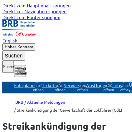
Direkt zum Hauptinhalt springen
Direkt zur Navigation springen
Direkt zum Footer springen
English
Hoher Kontrast
Suchen
Suche
Menü
öffnen
Untermenü
Untermenü
Untermenü
Untermenü
Unterme
Ü
Fahrpläne
Tickets
Service
Ausflüge
Jobs
Fahrpläne
Tickets
Service
Ausflüge
Jobs
u
öffnen
öffnen
öffnen
öffnen
öffnen
BRB
Aktuelle Meldungen
Streikankündigung der Gewerkschaft der Lokführer (GdL)
Streikankündigung der