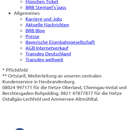
München Ticket
BRB Stempel's'pass
Allgemeines
Karriere und Jobs
Aktuelle Nachrichten
BRB Blog
Presse
Bayerische Eisenbahngesellschaft
AGB Internetverkauf
Transdev Deutschland
Transdev weltweit
* Pflichtfeld
** Ortstarif, Weiterleitung an unseren zentralen 
Kundenservice in Neubrandenburg.

08024 997171 für die Netze Oberland, Chiemgau-Inntal und 
Berchtesgaden-Ruhpolding. 0821 47877877 für die Netze 
Ostallgäu-Lechfeld und Ammersee-Altmühltal.
(öffnet