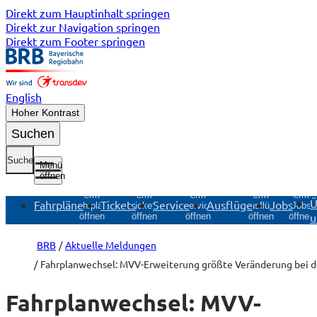
Direkt zum Hauptinhalt springen
Direkt zur Navigation springen
Direkt zum Footer springen
English
Hoher Kontrast
Suchen
Suche
Menü
öffnen
Untermenü
Untermenü
Untermenü
Untermenü
Unterme
Ü
Fahrpläne
Tickets
Service
Ausflüge
Jobs
Fahrpläne
Tickets
Service
Ausflüge
Jobs
u
öffnen
öffnen
öffnen
öffnen
öffnen
BRB
Aktuelle Meldungen
Fahrplanwechsel: MVV-Erweiterung größte Veränderung bei 
Fahrplanwechsel: MVV-