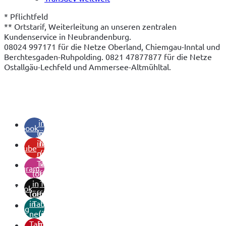
* Pflichtfeld
** Ortstarif, Weiterleitung an unseren zentralen 
Kundenservice in Neubrandenburg.

08024 997171 für die Netze Oberland, Chiemgau-Inntal und 
Berchtesgaden-Ruhpolding. 0821 47877877 für die Netze 
Ostallgäu-Lechfeld und Ammersee-Altmühltal.
(öffnet
in
facebook
(öffnet
neuem
in
Tab)
youtube
neuem
(öffnet
Tab)
in
instagram
(öffnet
neuem
in
Tab)
tiktok
(öffnet
neuem
in
Tab)
xing
neuem
(öffnet
Tab)
in