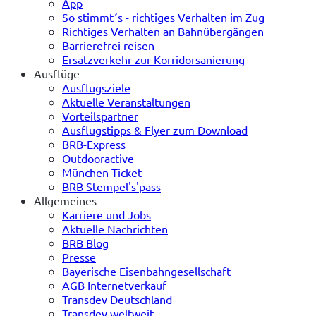
App
So stimmt´s - richtiges Verhalten im Zug
Richtiges Verhalten an Bahnübergängen
Barrierefrei reisen
Ersatzverkehr zur Korridorsanierung
Ausflüge
Ausflugsziele
Aktuelle Veranstaltungen
Vorteilspartner
Ausflugstipps & Flyer zum Download
BRB-Express
Outdooractive
München Ticket
BRB Stempel's'pass
Allgemeines
Karriere und Jobs
Aktuelle Nachrichten
BRB Blog
Presse
Bayerische Eisenbahngesellschaft
AGB Internetverkauf
Transdev Deutschland
Transdev weltweit