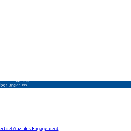
nü
Untermenü
ber uns
Über uns
öffnen
ertrieb
Soziales Engagement