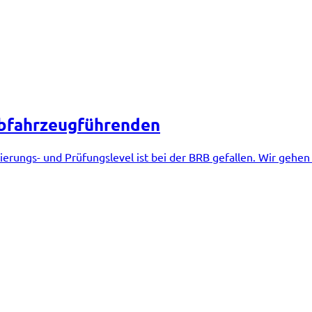
ebfahrzeugführenden
ierungs- und Prüfungslevel ist bei der BRB gefallen. Wir gehen