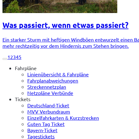
Was passiert, wenn etwas passiert?
Ein starker Sturm mit heftigen Windböen entwurzelt einen Ba
mehr rechtzeitig vor dem Hindernis zum Stehen bringen.
1
2
3
4
5
Fahrpläne
Linienübersicht & Fahrpläne
Fahrplanabweichungen
Streckennetzplan
Netzpläne Verbünde
Tickets
Deutschland-Ticket
MVV Verbundraum
Einzelfahrkarten & Kurzstrecken
Guten Tag Ticket
Bayern-Ticket
Tagestickets