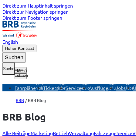
Direkt zum Hauptinhalt springen
Direkt zur Navigation springen
Direkt zum Footer springen
English
Hoher Kontrast
Suchen
Suche
Menü
öffnen
Untermenü
Untermenü
Untermenü
Untermenü
Unterme
Fahrpläne
Tickets
Service
Ausflüge
Jobs
Ü
Fahrpläne
Tickets
Service
Ausflüge
Jobs
öffnen
öffnen
öffnen
öffnen
öffnen
BRB
BRB Blog
BRB Blog
Alle Beiträge
Marketing
Betrieb
Verwaltung
Fahrzeuge
Service
V