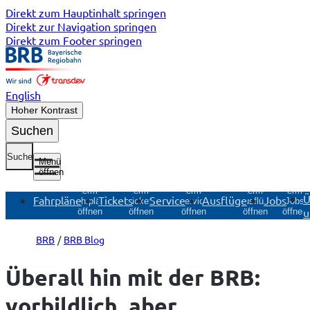
Direkt zum Hauptinhalt springen
Direkt zur Navigation springen
Direkt zum Footer springen
English
Hoher Kontrast
Suchen
Suche
Menü
öffnen
Untermenü
Untermenü
Untermenü
Untermenü
Unterme
Ü
Fahrpläne
Tickets
Service
Ausflüge
Jobs
Fahrpläne
Tickets
Service
Ausflüge
Jobs
u
öffnen
öffnen
öffnen
öffnen
öffnen
BRB
BRB Blog
Überall hin mit der BRB:
vorbildlich, aber…